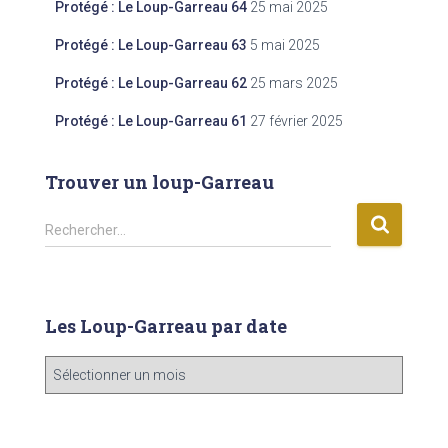
Protégé : Le Loup-Garreau 64
25 mai 2025
Protégé : Le Loup-Garreau 63
5 mai 2025
Protégé : Le Loup-Garreau 62
25 mars 2025
Protégé : Le Loup-Garreau 61
27 février 2025
Trouver un loup-Garreau
R
Rechercher…
e
c
h
e
Les Loup-Garreau par date
r
c
L
h
e
e
s
r
L