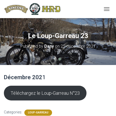
T
O
G
G
L
Le Loup-Garreau 23
E
N
Published by
Dany
on
25 décembre 2021
A
V
I
G
A
T
Décembre 202
1
I
O
N
Téléchargez le Loup-Garreau N°23
Categories:
LOUP-GARREAU